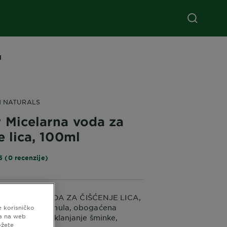
l
N NATURALS
r Micelarna voda za
e lica, 100ml
5 (0 recenzije)
CELARNA VODA ZA ČIŠĆENJE LICA,
 učinkovita formula, obogaćena
e korisničko
ma na web
za čišćenje i uklanjanje šminke,
ožete