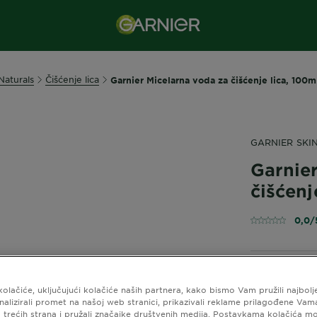
Naturals
Čišćenje lica
Garnier Micelarna voda za čišćenje lica, 100m
GARNIER SKI
Garnie
čišćenj
0,0/
GARNIER MI
100ml Ultra
kolačiće, uključujući kolačiće naših partnera, kako bismo Vam pružili najbolj
analizirali promet na našoj web stranici, prikazivali reklame prilagođene Va
pantenolom, 
 trećih strana i pružali značajke društvenih medija. Postavkama kolačića m