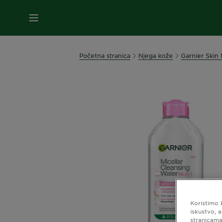
IZBORNIK
Početna stranica
Njega kože
Garnier Skin 
Koristimo 
iskustvo, 
stranicama