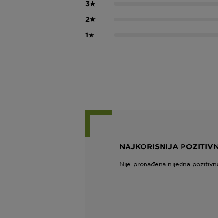
3
★
2
★
1
★
NAJKORISNIJA POZITIV
Nije pronađena nijedna pozitivn