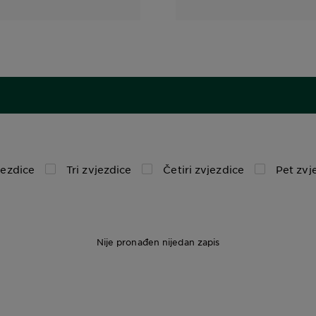
jezdice
Tri zvjezdice
Četiri zvjezdice
Pet zvj
Nije pronađen nijedan zapis
100 ml