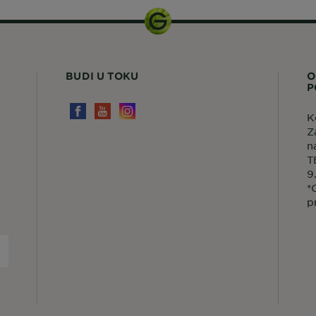
BUDI U TOKU
O
P
K
Z
n
T
9
*
p