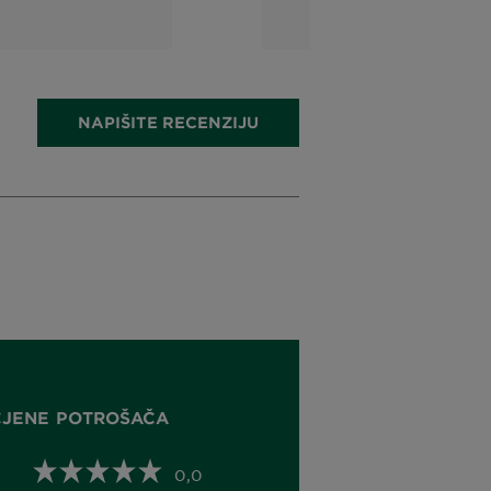
 100ml
NAPIŠITE RECENZIJU
CJENE POTROŠAČA
0,0