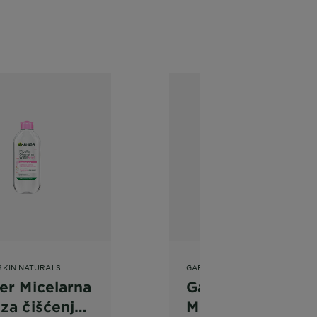
SKIN NATURALS
GARNIER SKIN NATURALS
er Micelarna
Garnier Bifazna
za čišćenje
Micelarna voda