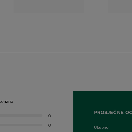
lica
lica,
cenzija
PROSJEČNE O
0
0
Ukupno
0,0 out of 5 stars