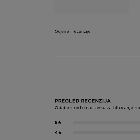
micelarna voda
sa ružinom
vodom
Ocjene i recenzije
PREGLED RECENZIJA
Odaberi red u nastavku za filtriranje re
5
★
4
★