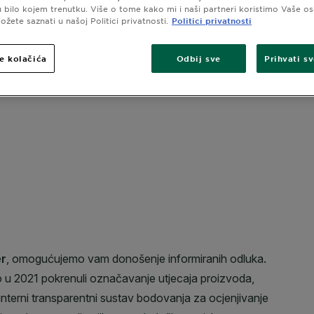
nečistoća i 
PRIKAŽI VIŠE
 u bilo kojem trenutku. Više o tome kako mi i naši partneri koristimo Vaše o
satnom hidra
žete saznati u našoj Politici privatnosti.
Politici privatnosti
PAKIRANJE
Pogodno za li
e kolačića
Odbij sve
Prihvati s