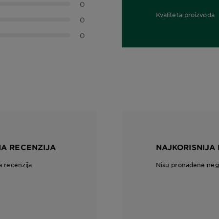
0
Kvaliteta proizvoda
0
0,0 out of 5 stars
0
NA RECENZIJA
NAJKORISNIJA
a recenzija
Nisu pronađene nega