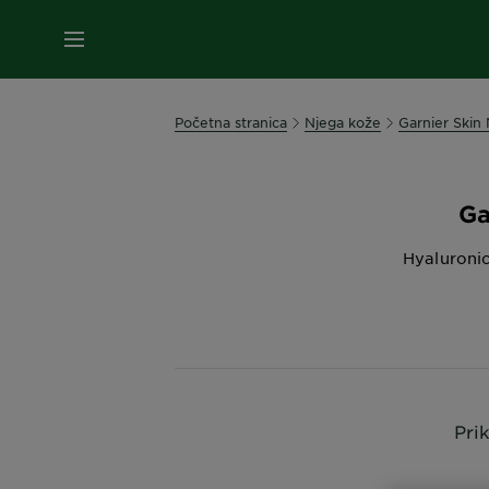
IZBORNIK
Početna stranica
Njega kože
Garnier Skin 
Ga
Hyaluronic
Pri