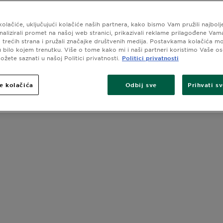
kolačiće, uključujući kolačiće naših partnera, kako bismo Vam pružili najbolj
analizirali promet na našoj web stranici, prikazivali reklame prilagođene Va
 trećih strana i pružali značajke društvenih medija. Postavkama kolačića m
 u bilo kojem trenutku. Više o tome kako mi i naši partneri koristimo Vaše o
žete saznati u našoj Politici privatnosti.
Politici privatnosti
e kolačića
Odbij sve
Prihvati s