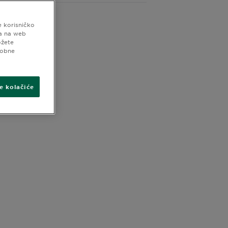
e korisničko
ma na web
ožete
sobne
ve kolačiće