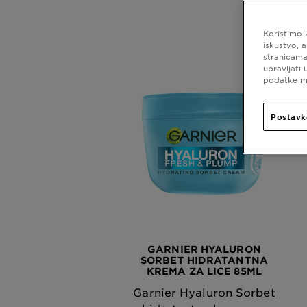
Koristimo 
iskustvo, 
stranicama
upravljati
podatke mo
Postavk
GARNIER HYALURON
SORBET HIDRATANTNA
KREMA ZA LICE 85ML
Garnier Hyaluron Sorbet