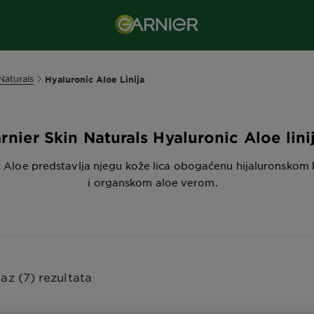
Naturals
Hyaluronic Aloe Linija
rnier Skin Naturals Hyaluronic Aloe lini
 Aloe predstavlja njegu kože lica obogaćenu hijaluronskom 
i organskom aloe verom.
kaz (7) rezultata