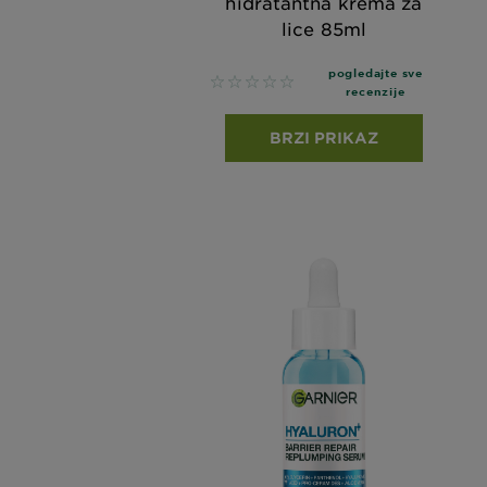
hidratantna krema za
lice 85ml
pogledajte sve
No reviews
recenzije
BRZI PRIKAZ