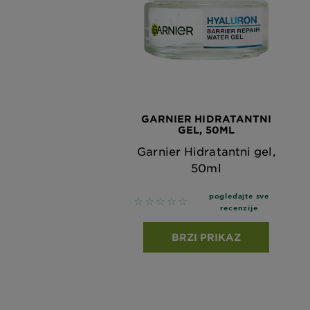
GARNIER HIDRATANTNI
GEL, 50ML
Garnier Hidratantni gel,
50ml
pogledajte sve
No reviews
recenzije
BRZI PRIKAZ