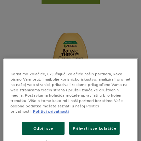
Koristimo kolačiće, uključujući kolačiće naših partnera, kako
bismo Vam pružili najbolje korisničko iskustvo, analizirali promet
na našoj web stranici, prikazivali reklame prilagođene Vama na
web stranicama trećih strana i pružali značajke društvenih
medija. Postavkama kolačića možete upravljati u bilo kojem
trenutku. Više o tome kako mi i naši partneri koristimo Vaše
osobne podatke možete saznati u našoj Politici
privatnosti.
Politici privatnosti
GARNIER BOTANIC THERAPY AVOCADO
BALZAM ZA SUHU VALOVITU I KOVRČAVU
KOSU
Odbij sve
Prihvati sve kolačiće
Garnier Botanic Therapy Avocado