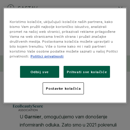
SASTAV
CLOSE SUBPANEL
Koristimo kolačiće, uključujući kolačiće naših partnera, kako
bismo Vam pružili najbolje korisničko iskustvo, analizirali
promet na našoj web stranici, prikazivali reklame prilagođene
SIGURNOSNE INFORMACIJE
Vama na web stranicama trećih strana i pružali značajke
društvenih medija. Postavkama kolačića možete upravljati u
bilo kojem trenutku. Više o tome kako mi i naši partneri
CLOSE SUBPANEL
koristimo Vaše osobne podatke možete saznati u našoj Politici
privatnosti.
Politici privatnosti
Utjecaj na okoliš
Odbij sve
Prihvati sve kolačiće
CLOSE SUBPANEL
Postavke kolačića