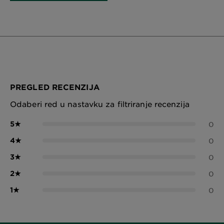
PREGLED RECENZIJA
Odaberi red u nastavku za filtriranje recenzija
5
★
0
4
★
0
3
★
0
2
★
0
1
★
0