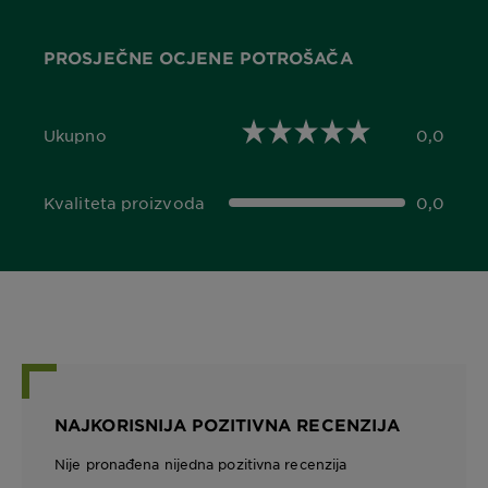
PROSJEČNE OCJENE POTROŠAČA
Ukupno
0,0
0,0 out of 5 stars
Kvaliteta proizvoda
0,0
0,0 out of 5 stars
NAJKORISNIJA POZITIVNA RECENZIJA
Nije pronađena nijedna pozitivna recenzija