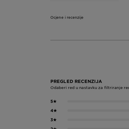
Ocjene i recenzije
PREGLED RECENZIJA
Odaberi red u nastavku za filtriranje re
5
★
4
★
3
★
2
★