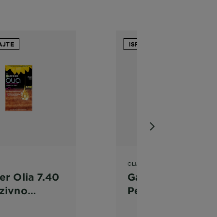
AJTE
ISPROBAJTE
OLIA
er Olia 7.40
Garnier Olia 10.1
zivno
Pepeljasta vrlo
ena
svijetlo plava