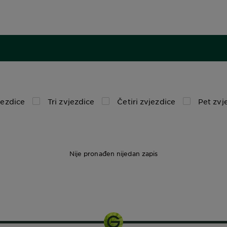
jezdice
Tri zvjezdice
Četiri zvjezdice
Pet zvj
Nije pronađen nijedan zapis
1 set