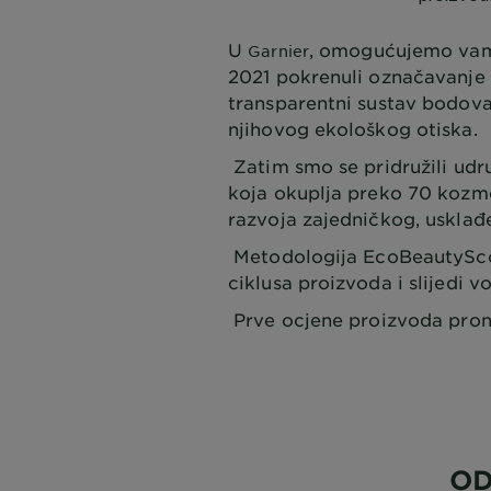
U
, omogućujemo vam 
Garnier
2021 pokrenuli označavanje u
transparentni sustav bodova
njihovog ekološkog otiska.
Zatim smo se pridružili udru
koja okuplja preko 70 kozmet
razvoja zajedničkog, uskla
Metodologija EcoBeautyScor
ciklusa proizvoda i slijedi 
Prve ocjene proizvoda pron
OD