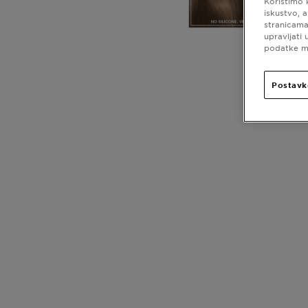
Koristimo 
iskustvo, 
stranicama
upravljati
podatke mo
Postavk
CLOSE SUBPANEL
CLOSE SUBPANEL
CLOSE SUBPANEL