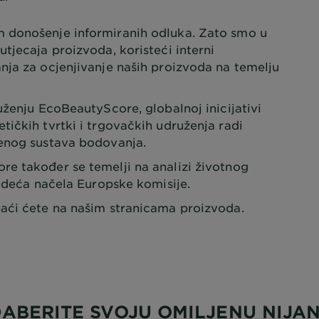
donošenje informiranih odluka. Zato smo u
tjecaja proizvoda, koristeći interni
nja za ocjenjivanje naših proizvoda na temelju
ženju EcoBeautyScore, globalnoj inicijativi
ičkih tvrtki i trgovačkih udruženja radi
đenog sustava bodovanja.
e također se temelji na analizi životnog
vodeća načela Europske komisije.
aći ćete na našim stranicama proizvoda.
ABERITE SVOJU OMILJENU NIJA