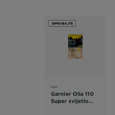
ISPROBAJTE
OLIA
Garnier Olia 110
Super svijetlo
prirodno plava