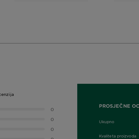
cenzija
PROSJEČNE O
0
0
Ukupno
0,0 out of 5 stars
0
Kvaliteta proizvoda
0,0 out of 5 stars