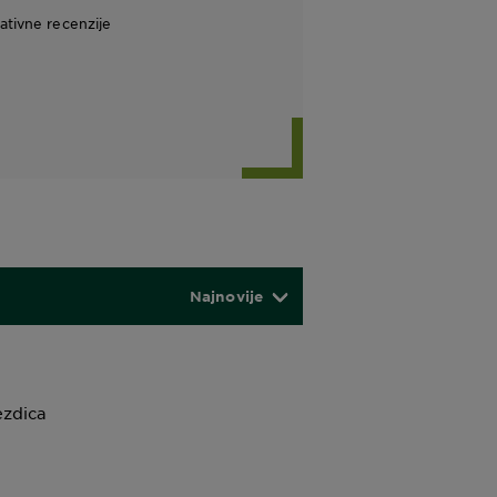
tivne recenzije
Najnovije
ezdica