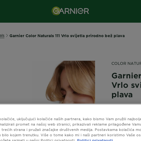
als
Garnier Color Naturals 111 Vrlo svijetla prirodno bež plava
COLOR NATU
Garnier
Vrlo sv
plava
0,0/
kolačiće, uključujući kolačiće naših partnera, kako bismo Vam pružili najbolj
analizirali promet na našoj web stranici, prikazivali reklame prilagođene Va
 trećih strana i pružali značajke društvenih medija. Postavkama kolačića m
Pogledajte Sli
 u bilo kojem trenutku. Više o tome kako mi i naši partneri koristimo Vaše o
žete saznati u našoj Politici privatnosti.
Politici privatnosti