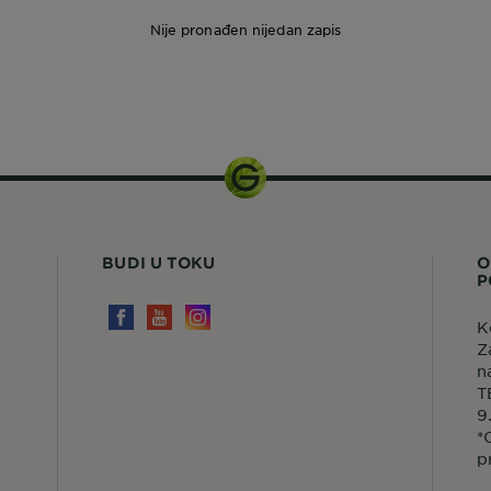
Nije pronađen nijedan zapis
1 set
BUDI U TOKU
O
P
K
Z
n
T
9
*
p