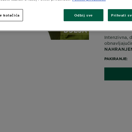
G
V
e kolačića
Odbij sve
Prihvati s
p
SLIDE 1
SLIDE 2
SLIDE 3
Intenzivna, 
obnavljajući
NAHRANJEN
PAKIRANJE