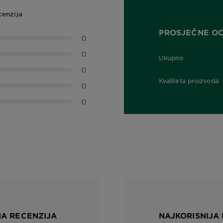
cenzija
PROSJEČNE O
0
0
Ukupno
0,0 out of 5 stars
0
Kvaliteta proizvoda
0
0,0 out of 5 stars
0
NA RECENZIJA
NAJKORISNIJA