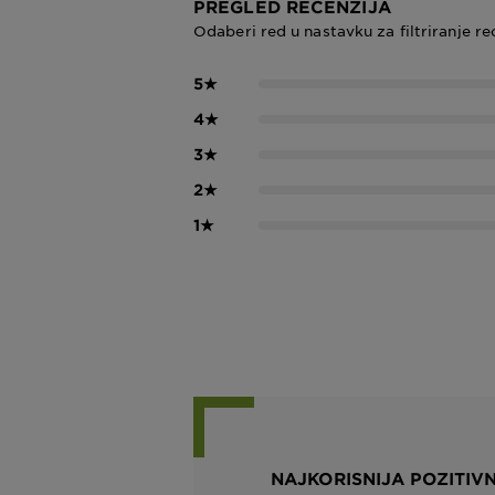
PREGLED RECENZIJA
Odaberi red u nastavku za filtriranje re
5
★
4
★
3
★
2
★
1
★
NAJKORISNIJA POZITIV