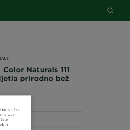
RALS
 Color Naturals 111
ijetla prirodno bež
5 (0 recenzije)
e korisničko
ma na web
ožete
čne Nijanse
sobne