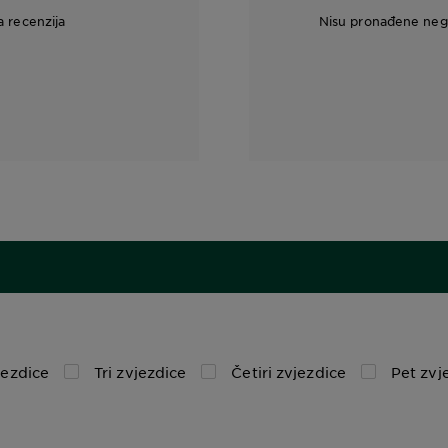
a recenzija
Nisu pronađene nega
jezdice
Tri zvjezdice
Četiri zvjezdice
Pet zvj