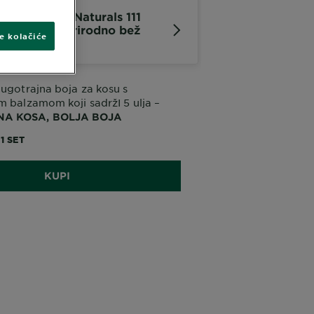
arnier Color Naturals 111
rlo svijetla prirodno bež
ve kolačiće
lava
dugotrajna boja za kosu s
m balzamom koji sadržI 5 ulja –
A KOSA, BOLJA BOJA
1 SET
KUPI