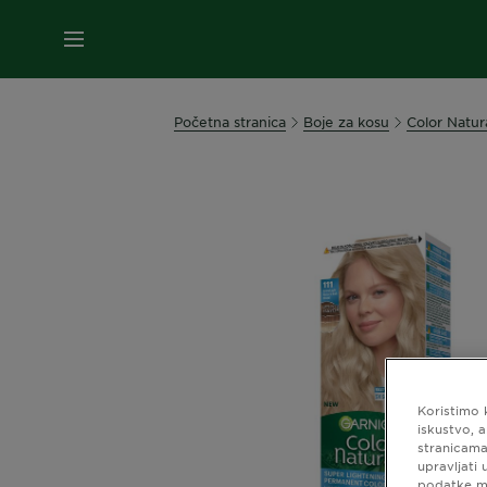
IZBORNIK
Početna stranica
Boje za kosu
Color Natur
Koristimo 
iskustvo, 
stranicama
upravljati
podatke mo