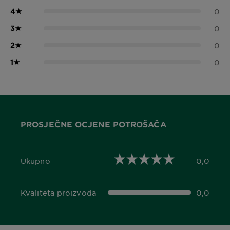
4
★
0
3
★
0
2
★
0
1
★
0
PROSJEČNE OCJENE POTROŠAČA
Ukupno
0,0
0,0 out of 5 stars
Kvaliteta proizvoda
0,0
0,0 out of 5 stars