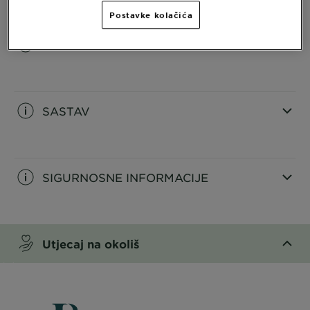
Postavke kolačića
INFORMACIJE O PROIZVODU
CLOSE SUBPANEL
SASTAV
CLOSE SUBPANEL
SIGURNOSNE INFORMACIJE
CLOSE SUBPANEL
Utjecaj na okoliš
CLOSE SUBPANEL