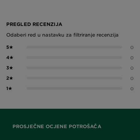
PREGLED RECENZIJA
Odaberi red u nastavku za filtriranje recenzija
5
★
0
4
★
0
3
★
0
2
★
0
1
★
0
PROSJEČNE OCJENE POTROŠAČA