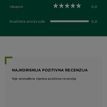
Ukupno
0,0
0,0 out of 5 stars
Kvaliteta proizvoda
0,0
0,0 out of 5 stars
NAJKORISNIJA POZITIVNA RECENZIJA
Nije pronađena nijedna pozitivna recenzija