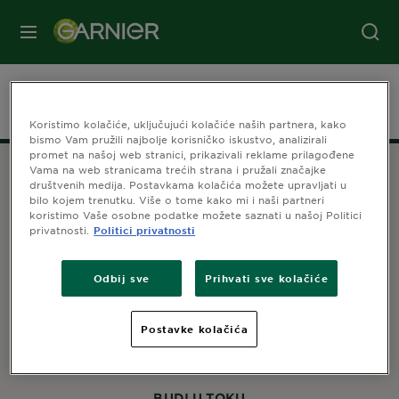
IZBORNIK
Početna stranica
Njega kose
Fructis
Grow Strong Vitamin
Koristimo kolačiće, uključujući kolačiće naših partnera, kako
bismo Vam pružili najbolje korisničko iskustvo, analizirali
promet na našoj web stranici, prikazivali reklame prilagođene
Vama na web stranicama trećih strana i pružali značajke
društvenih medija. Postavkama kolačića možete upravljati u
bilo kojem trenutku. Više o tome kako mi i naši partneri
ODJEL ZA SAVJETOVANJE POTROŠAČA
koristimo Vaše osobne podatke možete saznati u našoj Politici
privatnosti.
Politici privatnosti
Kontaktirajte nas!
Za više informacija ili savjete o našim proizvodima:
TELEFON: +385 (0)72 60 20 23
Odbij sve
Prihvati sve kolačiće
9.00-17.00 ponedjeljak - petak
*Cijena poziva se obračunava prema cjeniku
operatera.
Postavke kolačića
BUDI U TOKU