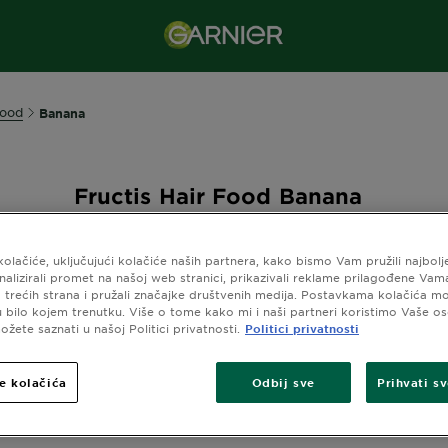
Food
Banana
Fructis Hair Food Banana
ija namijenjena je suhoj kosi. Njezina kremasta i nježna teks
hranjivih sastojaka čini kosu mekom i svilenkastom.
kolačiće, uključujući kolačiće naših partnera, kako bismo Vam pružili najbolj
analizirali promet na našoj web stranici, prikazivali reklame prilagođene Va
 trećih strana i pružali značajke društvenih medija. Postavkama kolačića m
 u bilo kojem trenutku. Više o tome kako mi i naši partneri koristimo Vaše o
žete saznati u našoj Politici privatnosti.
Politici privatnosti
e kolačića
Odbij sve
Prihvati s
kaz (2) rezultata