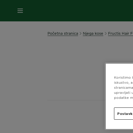
IZBORNIK
Početna stranica
Njega kose
Fructis Hair 
Banana lin
Koristimo 
iskustvo, 
stranicama
upravljati
podatke mo
Postavk
Pri