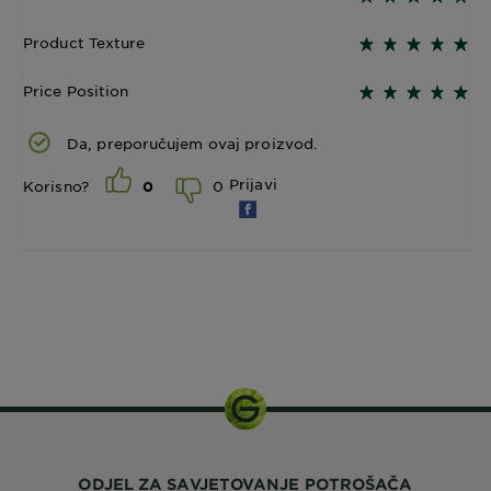
Product Texture
Price Position
Da, preporučujem ovaj proizvod.
Prijavi
0
Korisno?
0
1 set
ODJEL ZA SAVJETOVANJE POTROŠAČA