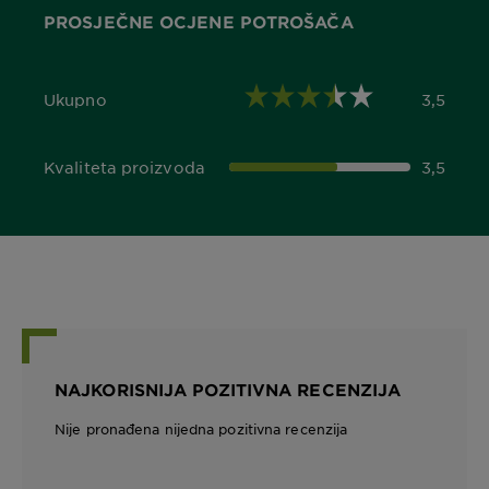
PROSJEČNE OCJENE POTROŠAČA
Ukupno
3,5
3,5 out of 5 stars
Kvaliteta proizvoda
3,5
3,5 out of 5 stars
NAJKORISNIJA POZITIVNA RECENZIJA
Nije pronađena nijedna pozitivna recenzija