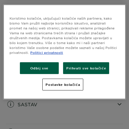
Intenzivna, dugotrajna boja za kosu s obnavljajućim
balzamom koji sadržI 5 ulja –
NAHRANJENA KOSA,
Koristimo kolačiće, uključujući kolačiće naših partnera, kako
BOLJA BOJA
bismo Vam pružili najbolje korisničko iskustvo, analizirali
promet na našoj web stranici, prikazivali reklame prilagođene
PAKIRANJE
1 SET
Vama na web stranicama trećih strana i pružali značajke
društvenih medija. Postavkama kolačića možete upravljati u
bilo kojem trenutku. Više o tome kako mi i naši partneri
KUPI
koristimo Vaše osobne podatke možete saznati u našoj Politici
privatnosti.
Politici privatnosti
Odbij sve
Prihvati sve kolačiće
INFORMACIJE O PROIZVODU
Postavke kolačića
CLOSE SUBPANEL
SASTAV
CLOSE SUBPANEL