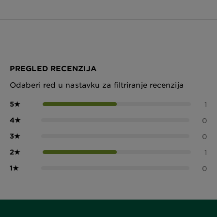
PREGLED RECENZIJA
Odaberi red u nastavku za filtriranje recenzija
5
★
1
4
★
0
3
★
0
2
★
1
1
★
0