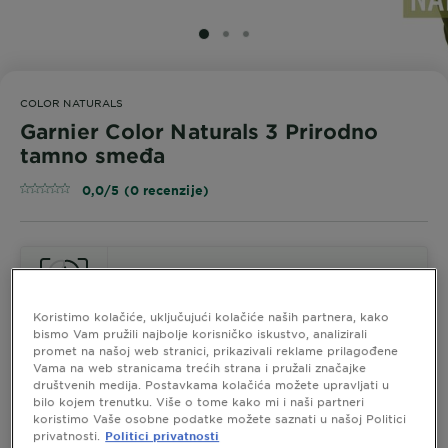
SLIDE 1
SLIDE 2
SLIDE 3
COLOR NATURALS
Garnier Color Naturals 3 Prirodno
tamno smeđa
0,0/5 (0 recenzije)
ISPROBAJTE
Koristimo kolačiće, uključujući kolačiće naših partnera, kako
bismo Vam pružili najbolje korisničko iskustvo, analizirali
Pogledajte Slične Nijanse
promet na našoj web stranici, prikazivali reklame prilagođene
Vama na web stranicama trećih strana i pružali značajke
društvenih medija. Postavkama kolačića možete upravljati u
Garnier Color Naturals 3 Prirodno
bilo kojem trenutku. Više o tome kako mi i naši partneri
tamno smeđa
koristimo Vaše osobne podatke možete saznati u našoj Politici
privatnosti.
Politici privatnosti