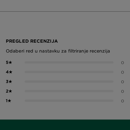
PREGLED RECENZIJA
Odaberi red u nastavku za filtriranje recenzija
5
★
0
4
★
0
3
★
0
2
★
0
1
★
0