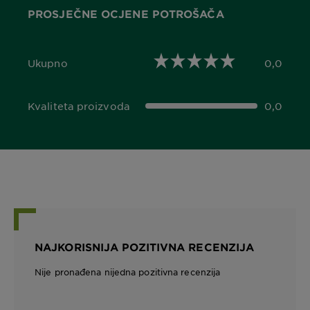
PROSJEČNE OCJENE POTROŠAČA
Ukupno
0,0
0,0 out of 5 stars
Kvaliteta proizvoda
0,0
0,0 out of 5 stars
NAJKORISNIJA POZITIVNA RECENZIJA
Nije pronađena nijedna pozitivna recenzija