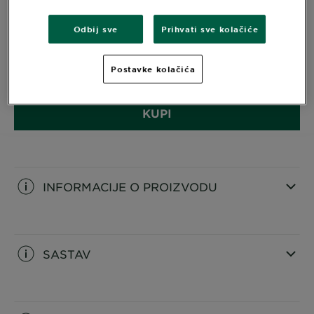
Intenzivna, dugotrajna boja za kosu s obnavljajućim
Odbij sve
Prihvati sve kolačiće
balzamom koji sadržI 5 ulja –
NAHRANJENA KOSA,
BOLJA BOJA
Postavke kolačića
PAKIRANJE
1 SET
KUPI
INFORMACIJE O PROIZVODU
CLOSE SUBPANEL
SASTAV
CLOSE SUBPANEL